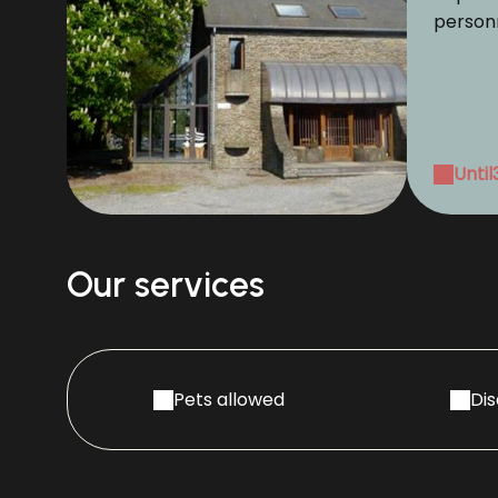
person
Until
Our services
Pets allowed
Di