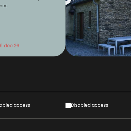
nes
31 dec 26
sabled access
Disabled access