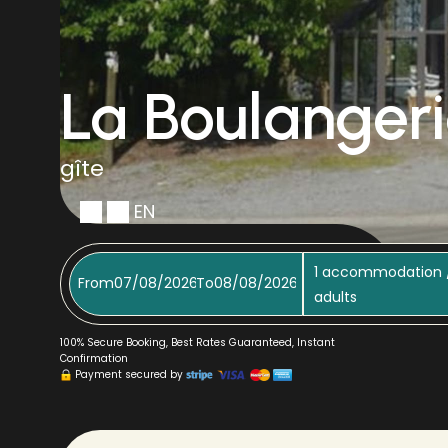
La Boulanger
gîte
EN
1
accommodation 
From
To
adults
100% Secure Booking, Best Rates Guaranteed, Instant
Confirmation
Payment secured by