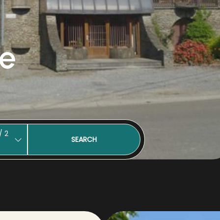
ie
/
2
SEARCH