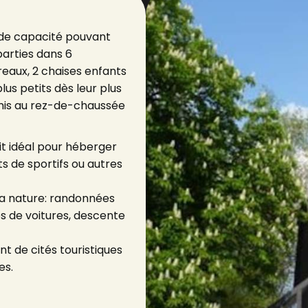
nde capacité pouvant
parties dans 6
reaux, 2 chaises enfants
lus petits dès leur plus
mis au rez-de-chaussée
roit idéal pour héberger
s de sportifs ou autres
la nature: randonnées
es de voitures, descente
nt de cités touristiques
es.