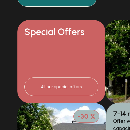
Special Offers
All our special offers
7-14 
-30 %
Offer va
capaci