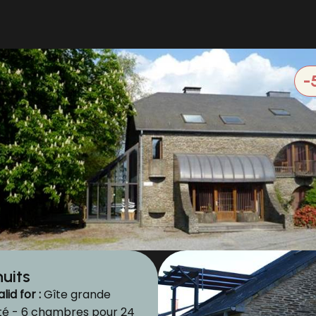
-
nuits
lid for :
Gîte grande
té - 6 chambres pour 24